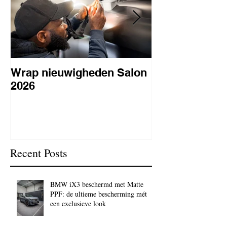
Wrap nieuwigheden Salon
Wat is PPF
2026
lakbeschermi
waarom is het 
BC Signature
Recent Posts
BMW iX3 beschermd met Matte
PPF: de ultieme bescherming mét
een exclusieve look