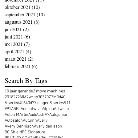
oktober 2021
(10)
10 posts
september 2021
(10)
10 posts
augustus 2021
(8)
8 posts
juli 2021
(2)
2 posts
juni 2021
(6)
6 posts
mei 2021
(7)
7 posts
april 2021
(4)
4 posts
maart 2021
(2)
2 posts
februari 2021
(6)
6 posts
Search By Tags
10 jaar garantie
2 move machines
2018
27
2MM
2wrap
30
370Z
3M
3d
4C
5 serie
640
640d
7
7 dingen
8 series
911
991
ASBL
Accentwrap
Alpina
Artwrap
Aston MArtin
Audi
Audi A7
Autojunior
Autosalon
Autumn
Avery
Avery Dennison
Avery denisson
BC Shield
BC Signature