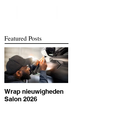
NTACT
REALISATIONS
meer
Featured Posts
Wrap nieuwigheden
Wat is PPF
Salon 2026
lakbescherming en
waarom is het
belangrijk? | BC
Signature Antwerpe