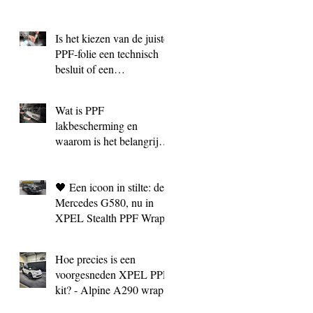
Is het kiezen van de juiste
PPF‑folie een technisch
besluit of een
marketingkeuze?
Wat is PPF
lakbescherming en
waarom is het belangrijk?
| BC Signature Antwerpen
🖤 Een icoon in stilte: de
Mercedes G580, nu in
XPEL Stealth PPF Wrap
Hoe precies is een
voorgesneden XPEL PPF
kit? - Alpine A290 wrap