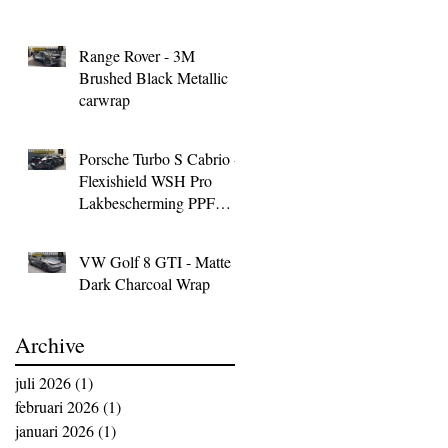
Range Rover - 3M
Brushed Black Metallic
carwrap
Porsche Turbo S Cabrio -
Flexishield WSH Pro
Lakbescherming PPF
Wrap
VW Golf 8 GTI - Matte
Dark Charcoal Wrap
Archive
juli 2026
(1)
1 post
februari 2026
(1)
1 post
januari 2026
(1)
1 post