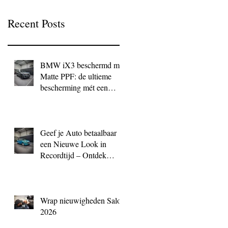
Recent Posts
BMW iX3 beschermd met
Matte PPF: de ultieme
bescherming mét een
exclusieve look
Geef je Auto betaalbaar
een Nieuwe Look in
Recordtijd – Ontdek
QuickWrap bij BC
Signature
Wrap nieuwigheden Salon
2026