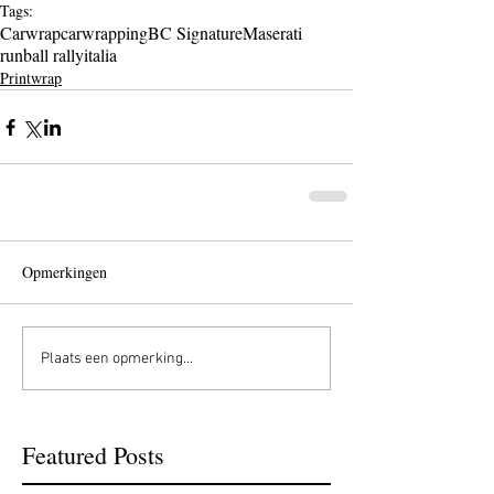
Tags:
Carwrap
carwrapping
BC Signature
Maserati
runball rally
italia
Printwrap
Opmerkingen
Plaats een opmerking...
Featured Posts