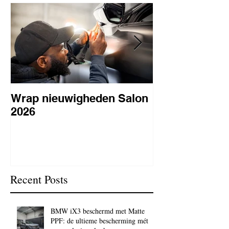
Wrap nieuwigheden Salon
Wat is PPF
2026
lakbeschermi
waarom is het 
BC Signature
Recent Posts
BMW iX3 beschermd met Matte
PPF: de ultieme bescherming mét