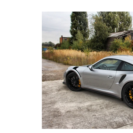
beschikbaar in verschillende kleuren en afwerkingen,
uw auto?
waardoor je de perfecte look kunt creëren die bij
folie bie
jouw stijl past. Een ander groot voordeel van de
krassen 
FlexiShield PPF
Skyfol wrap is de eenvoud van aanbrengen en
jarenlang
verwijderen. In tegenstelling tot traditionele
nog een g
autoreparaties of spuitwerk, kan een wrap in een
met XPEL
fraction van de tijd aangebracht worden, zonder dat
https://
je je zorgen hoeft te maken over dure herstellingen. Is
________
het tijd voor verandering? Geen probleem! Met
Zelf lere
Skyfol haal je de wrap gemakkelijk weer van de
carwrapp
auto af, zonder schade aan de onderliggende lak.
meesterwe
Bekijk deze video om de hele wrap-procedure in
alles van
actie te zien en laat je inspireren door de
mum van 
eindresultaten. Of je nu op zoek bent naar een
Sluit je 
nieuwe look of bescherming voor je auto, de Skyfol
carwrapl
car wrap biedt de ideale oplossing. Vergeet niet je
niveau.Be
gedachten achter te laten in de reacties en je te
https://
abonneren op ons kanaal voor meer geweldige
________
content! Wil je ook het allerbeste voor je auto?
Keep an eye o
Contacteer ons zo wrap mogelijk op
http://www.b
https://www.bcsignature.be/contact
https://
Faceboo
https://ww
https://
Linkedin: