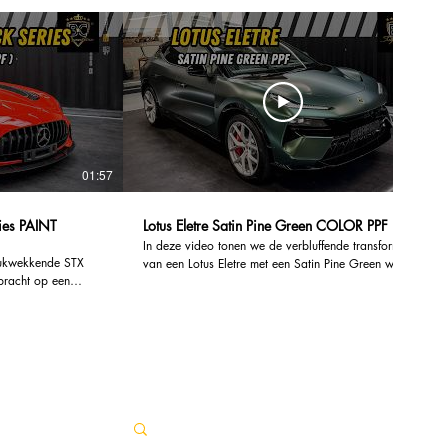
01:57
00:46
AINT
Lotus Eletre Satin Pine Green COLOR PPF
In deze video tonen we de verbluffende transformatie
drukwekkende STX
van een Lotus Eletre met een Satin Pine Green wrap
bracht op een
van SKYFOL. Ontdek hoe deze innovatieve car wrap
Black Series. Deze
niet alleen de uitstraling van de auto verbetert, maar
 een verbluffende
ook tal van voordelen biedt. De satin afwerking
 tal van voordelen
zorgt voor een luxe uitstraling die de aandacht trekt,
terwijl de groene tint een unieke en moderne look
g te beschermen
biedt. SKYFOL wraps zijn niet alleen esthetisch
ndere dagelijkse
aantrekkelijk, maar bieden ook een uitstekende
technologie van
bescherming voor de originele lak van je voertuig.
iterlijk van de
Ze zijn UV-bestendig, waardoor je auto beschermd
beschermt tegen de
blijft tegen zonneschade en verkleuring. Bovendien