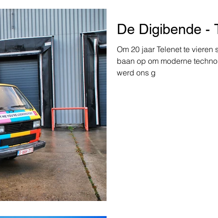
www.linkedin.com/company/bcsignature/
!
De Digibende - 
Om 20 jaar Telenet te vieren s
baan op om moderne technol
werd ons g