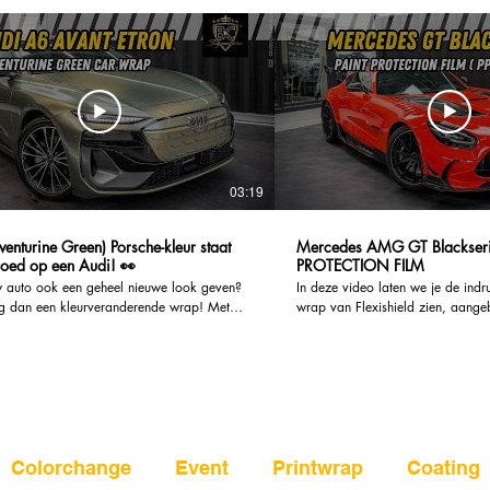
03:19
enturine Green) Porsche-kleur staat
Mercedes AMG GT Blackseries P
oed op een Audi! 👀
PROTECTION FILM
w auto ook een geheel nieuwe look geven?
In deze video laten we je de in
 dan een kleurveranderende wrap! Met
wrap van Flexishield zien, aange
cheidenheid aan kleuren en afwerkingen om
ongelooflijke Mercedes AMG GT 
ezen, kunt u een aangepaste look creëren die
premium carwrap geeft niet alleen
uw persoonlijkheid en stijl. Bovendien zijn
look aan de auto, maar biedt ook
der duur dan een traditionele lakbeurt, en
voor autobezitters. Flexishield wraps zijn ontworpen
erwijderbaar als je ooit iets anders wilt.
om de carrosserie van je voertui
gratis offerte aan:
tegen krassen, steeninslagen en a
www.bcsignature.be/offerte-carwrap-nl
slijtage. Dankzij de innovatieve 
______________________________________
Flexishield blijft de glans en het u
Colorchange
Event
Printwrap
Coating
teren in een lange-termijn bescherming voor
wagen behouden, terwijl je hem 