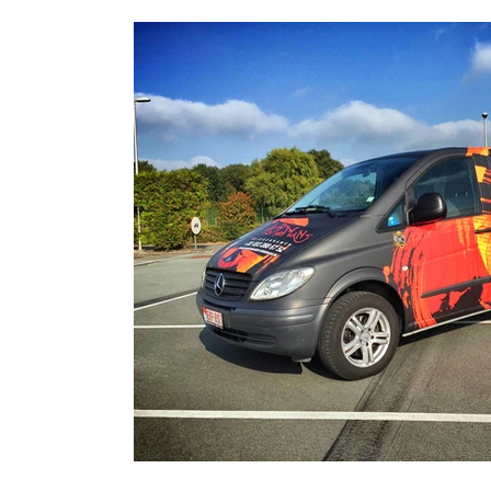
beschikbaar in verschillende kleuren en afwerkingen,
uw auto?
waardoor je de perfecte look kunt creëren die bij
folie bie
jouw stijl past. Een ander groot voordeel van de
krassen 
FlexiShield PPF
Skyfol wrap is de eenvoud van aanbrengen en
jarenlang
verwijderen. In tegenstelling tot traditionele
nog een g
autoreparaties of spuitwerk, kan een wrap in een
met XPEL
fraction van de tijd aangebracht worden, zonder dat
https://
je je zorgen hoeft te maken over dure herstellingen. Is
________
het tijd voor verandering? Geen probleem! Met
Zelf lere
Skyfol haal je de wrap gemakkelijk weer van de
carwrapp
auto af, zonder schade aan de onderliggende lak.
meesterwe
Bekijk deze video om de hele wrap-procedure in
alles van
actie te zien en laat je inspireren door de
mum van 
eindresultaten. Of je nu op zoek bent naar een
Sluit je 
nieuwe look of bescherming voor je auto, de Skyfol
carwrapl
car wrap biedt de ideale oplossing. Vergeet niet je
niveau.Be
gedachten achter te laten in de reacties en je te
https://
abonneren op ons kanaal voor meer geweldige
________
content! Wil je ook het allerbeste voor je auto?
Keep an eye o
Contacteer ons zo wrap mogelijk op
http://www.b
https://www.bcsignature.be/contact
https://
Faceboo
https://ww
https://
Linkedin: