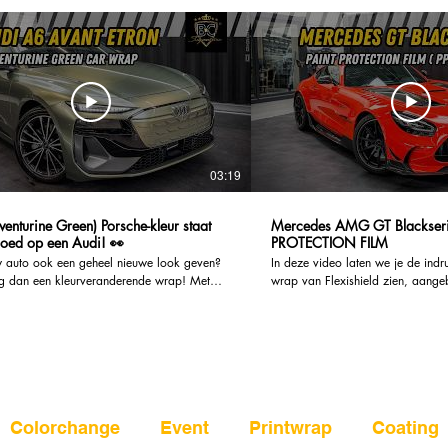
03:19
enturine Green) Porsche-kleur staat
Mercedes AMG GT Blackseries P
oed op een Audi! 👀
PROTECTION FILM
w auto ook een geheel nieuwe look geven?
In deze video laten we je de in
 dan een kleurveranderende wrap! Met
wrap van Flexishield zien, aange
cheidenheid aan kleuren en afwerkingen om
ongelooflijke Mercedes AMG GT 
ezen, kunt u een aangepaste look creëren die
premium carwrap geeft niet alleen
uw persoonlijkheid en stijl. Bovendien zijn
look aan de auto, maar biedt ook
der duur dan een traditionele lakbeurt, en
voor autobezitters. Flexishield wraps zijn ontworpen
erwijderbaar als je ooit iets anders wilt.
om de carrosserie van je voertui
gratis offerte aan:
tegen krassen, steeninslagen en a
www.bcsignature.be/offerte-carwrap-nl
slijtage. Dankzij de innovatieve 
______________________________________
Flexishield blijft de glans en het u
Colorchange
Event
Printwrap
Coating
teren in een lange-termijn bescherming voor
wagen behouden, terwijl je hem 