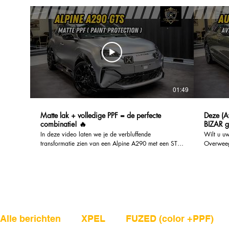
01:49
Matte lak + volledige PPF = de perfecte
Deze (Av
combinatie! 🔥
BIZAR g
In deze video laten we je de verbluffende
Wilt u u
transformatie zien van een Alpine A290 met een ST
Overweeg
wrap van Skyfol. Ontdek hoe deze innovatieve car
een vers
wrap niet alleen het uiterlijk van de auto verbetert,
uit te ki
maar ook talloze voordelen biedt voor de eigenaar.
past bij 
Skyfol car wraps zijn ontworpen om niet alleen
wraps min
esthetisch aantrekkelijk te zijn, maar ook om de lak
ze zijn v
van je voertuig te beschermen tegen krassen, vuil en
Vraag uw 
UV-stralen. Hierdoor blijft de auto er langer als
https://
nieuw uitzien, zelfs onder zware
________
Alle berichten
XPEL
FUZED (color +PPF)
weersomstandigheden. Bovendien zijn Skyfol wraps
Ook inves