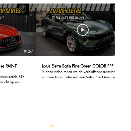
01:57
00:46
AINT
Lotus Eletre Satin Pine Green COLOR PPF
In deze video tonen we de verbluffende transformatie
drukwekkende STX
van een Lotus Eletre met een Satin Pine Green wrap
bracht op een
van SKYFOL. Ontdek hoe deze innovatieve car wrap
Black Series. Deze
niet alleen de uitstraling van de auto verbetert, maar
 een verbluffende
ook tal van voordelen biedt. De satin afwerking
 tal van voordelen
zorgt voor een luxe uitstraling die de aandacht trekt,
terwijl de groene tint een unieke en moderne look
g te beschermen
biedt. SKYFOL wraps zijn niet alleen esthetisch
ndere dagelijkse
aantrekkelijk, maar bieden ook een uitstekende
technologie van
bescherming voor de originele lak van je voertuig.
iterlijk van de
Ze zijn UV-bestendig, waardoor je auto beschermd
beschermt tegen de
blijft tegen zonneschade en verkleuring. Bovendien