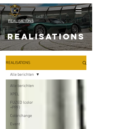
REALISATIONS
REALISATIONS
REALISATIONS
Alle berichten
Alle berichten
XPEL
FUZED (color
+PPF)
Colorchange
Event