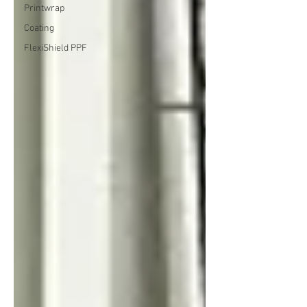
Printwrap
Coating
FlexiShield PPF