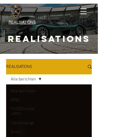
REALISATIONS
REALISATIONS
REALISATIONS
Alle berichten
Alle berichten
XPEL
FUZED (color
+PPF)
Colorchange
Event