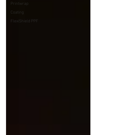
Printwrap
Coating
FlexiShield PPF