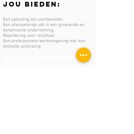
JOU BIEDEN:
Een opleiding als voorbereider.
Een afwisselende job in een groeiende en
dynamische onderneming
Waardering voor resultaat
Een professionele werkomgeving met een
stijlvolle uitstraling
IS DEZE VACATURE ECHT IETS
VOOR JOU?
Stuur je cv met foto, motivatiebrief naar
contact@bcsignature.be
Wij behandelen jouw ingezonden cv met zorg
en discretie.