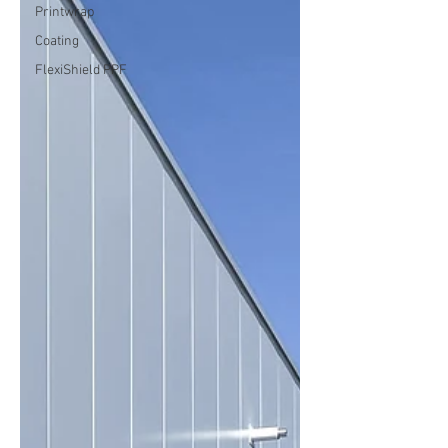
Printwrap
Coating
FlexiShield PPF