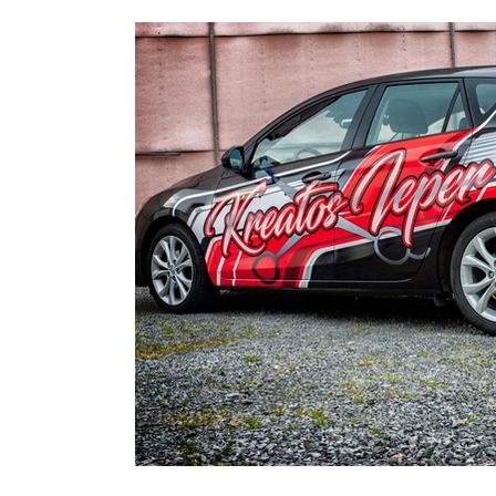
beschikbaar in verschillende kleuren en afwerkingen,
uw auto?
waardoor je de perfecte look kunt creëren die bij
folie bie
jouw stijl past. Een ander groot voordeel van de
krassen 
FlexiShield PPF
Skyfol wrap is de eenvoud van aanbrengen en
jarenlang
verwijderen. In tegenstelling tot traditionele
nog een g
autoreparaties of spuitwerk, kan een wrap in een
met XPEL
fraction van de tijd aangebracht worden, zonder dat
https://
je je zorgen hoeft te maken over dure herstellingen. Is
________
het tijd voor verandering? Geen probleem! Met
Zelf lere
Skyfol haal je de wrap gemakkelijk weer van de
carwrapp
auto af, zonder schade aan de onderliggende lak.
meesterwe
Bekijk deze video om de hele wrap-procedure in
alles van
actie te zien en laat je inspireren door de
mum van 
eindresultaten. Of je nu op zoek bent naar een
Sluit je 
nieuwe look of bescherming voor je auto, de Skyfol
carwrapl
car wrap biedt de ideale oplossing. Vergeet niet je
niveau.Be
gedachten achter te laten in de reacties en je te
https://
abonneren op ons kanaal voor meer geweldige
________
content! Wil je ook het allerbeste voor je auto?
Keep an eye o
Contacteer ons zo wrap mogelijk op
http://www.b
https://www.bcsignature.be/contact
https://
Faceboo
https://ww
https://
Linkedin: