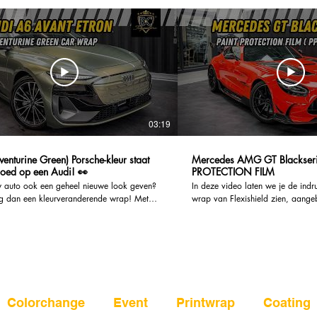
03:19
enturine Green) Porsche-kleur staat
Mercedes AMG GT Blackseries P
oed op een Audi! 👀
PROTECTION FILM
w auto ook een geheel nieuwe look geven?
In deze video laten we je de in
 dan een kleurveranderende wrap! Met
wrap van Flexishield zien, aange
cheidenheid aan kleuren en afwerkingen om
ongelooflijke Mercedes AMG GT 
ezen, kunt u een aangepaste look creëren die
premium carwrap geeft niet alleen
uw persoonlijkheid en stijl. Bovendien zijn
look aan de auto, maar biedt ook
der duur dan een traditionele lakbeurt, en
voor autobezitters. Flexishield wraps zijn ontworpen
erwijderbaar als je ooit iets anders wilt.
om de carrosserie van je voertui
gratis offerte aan:
tegen krassen, steeninslagen en a
www.bcsignature.be/offerte-carwrap-nl
slijtage. Dankzij de innovatieve 
______________________________________
Flexishield blijft de glans en het u
Colorchange
Event
Printwrap
Coating
teren in een lange-termijn bescherming voor
wagen behouden, terwijl je hem 