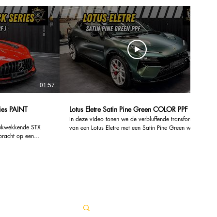
01:57
00:46
AINT
Lotus Eletre Satin Pine Green COLOR PPF
In deze video tonen we de verbluffende transformatie
drukwekkende STX
van een Lotus Eletre met een Satin Pine Green wrap
bracht op een
van SKYFOL. Ontdek hoe deze innovatieve car wrap
Black Series. Deze
niet alleen de uitstraling van de auto verbetert, maar
 een verbluffende
ook tal van voordelen biedt. De satin afwerking
 tal van voordelen
zorgt voor een luxe uitstraling die de aandacht trekt,
terwijl de groene tint een unieke en moderne look
g te beschermen
biedt. SKYFOL wraps zijn niet alleen esthetisch
ndere dagelijkse
aantrekkelijk, maar bieden ook een uitstekende
technologie van
bescherming voor de originele lak van je voertuig.
iterlijk van de
Ze zijn UV-bestendig, waardoor je auto beschermd
beschermt tegen de
blijft tegen zonneschade en verkleuring. Bovendien