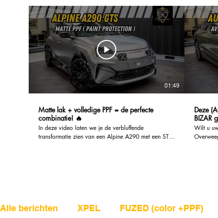
01:49
Matte lak + volledige PPF = de perfecte
Deze (Av
combinatie! 🔥
BIZAR g
In deze video laten we je de verbluffende
Wilt u u
transformatie zien van een Alpine A290 met een ST
Overweeg
wrap van Skyfol. Ontdek hoe deze innovatieve car
een vers
wrap niet alleen het uiterlijk van de auto verbetert,
uit te ki
maar ook talloze voordelen biedt voor de eigenaar.
past bij 
Skyfol car wraps zijn ontworpen om niet alleen
wraps min
esthetisch aantrekkelijk te zijn, maar ook om de lak
ze zijn v
van je voertuig te beschermen tegen krassen, vuil en
Vraag uw 
UV-stralen. Hierdoor blijft de auto er langer als
https://
nieuw uitzien, zelfs onder zware
________
Alle berichten
XPEL
FUZED (color +PPF)
weersomstandigheden. Bovendien zijn Skyfol wraps
Ook inves