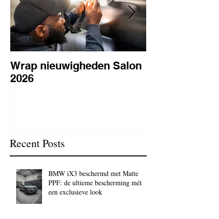
Wrap nieuwigheden Salon
Wat is PPF
2026
lakbeschermi
waarom is het 
BC Signature
Recent Posts
BMW iX3 beschermd met Matte
PPF: de ultieme bescherming mét
een exclusieve look