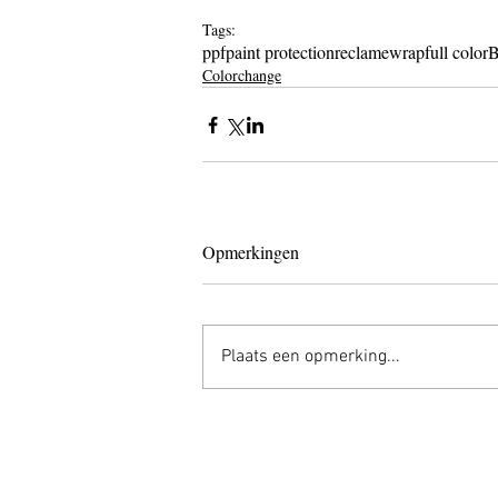
Tags:
ppf
paint protection
reclamewrap
full color
B
Colorchange
Opmerkingen
Plaats een opmerking...