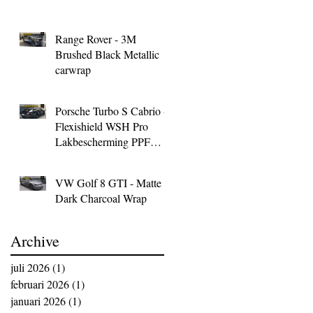
Range Rover - 3M
Brushed Black Metallic
carwrap
Porsche Turbo S Cabrio -
Flexishield WSH Pro
Lakbescherming PPF
Wrap
VW Golf 8 GTI - Matte
Dark Charcoal Wrap
Archive
juli 2026
(1)
1 post
februari 2026
(1)
1 post
januari 2026
(1)
1 post