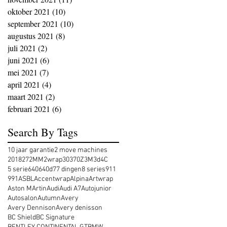
oktober 2021
(10)
10 posts
september 2021
(10)
10 posts
augustus 2021
(8)
8 posts
juli 2021
(2)
2 posts
juni 2021
(6)
6 posts
mei 2021
(7)
7 posts
april 2021
(4)
4 posts
maart 2021
(2)
2 posts
februari 2021
(6)
6 posts
Search By Tags
10 jaar garantie
2 move machines
2018
27
2MM
2wrap
30
370Z
3M
3d
4C
5 serie
640
640d
7
7 dingen
8 series
911
991
ASBL
Accentwrap
Alpina
Artwrap
Aston MArtin
Audi
Audi A7
Autojunior
Autosalon
Autumn
Avery
Avery Dennison
Avery denisson
BC Shield
BC Signature