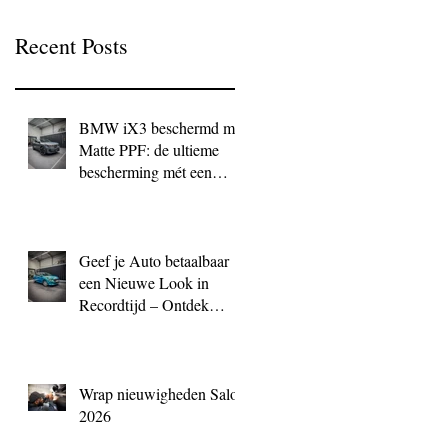
Recent Posts
BMW iX3 beschermd met
Matte PPF: de ultieme
bescherming mét een
exclusieve look
Geef je Auto betaalbaar
een Nieuwe Look in
Recordtijd – Ontdek
QuickWrap bij BC
Signature
Wrap nieuwigheden Salon
2026