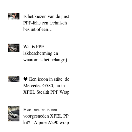
Is het kiezen van de juiste
PPF‑folie een technisch
besluit of een
marketingkeuze?
Wat is PPF
lakbescherming en
waarom is het belangrijk?
| BC Signature Antwerpen
🖤 Een icoon in stilte: de
Mercedes G580, nu in
XPEL Stealth PPF Wrap
Hoe precies is een
voorgesneden XPEL PPF
kit? - Alpine A290 wrap