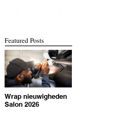
NTACT
REALISATIONS
meer
Featured Posts
Wrap nieuwigheden
Wat is PPF
Salon 2026
lakbescherming en
waarom is het
belangrijk? | BC
Signature Antwerpe