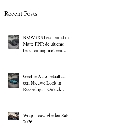
Recent Posts
BMW iX3 beschermd met
Matte PPF: de ultieme
bescherming mét een
exclusieve look
Geef je Auto betaalbaar
een Nieuwe Look in
Recordtijd – Ontdek
QuickWrap bij BC
Signature
Wrap nieuwigheden Salon
2026