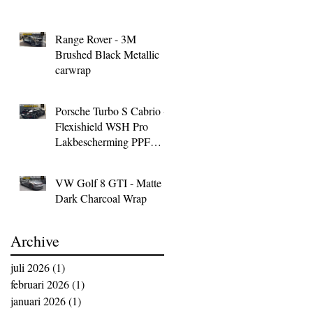
Range Rover - 3M
Brushed Black Metallic
carwrap
Porsche Turbo S Cabrio -
Flexishield WSH Pro
Lakbescherming PPF
Wrap
VW Golf 8 GTI - Matte
Dark Charcoal Wrap
Archive
juli 2026
(1)
1 post
februari 2026
(1)
1 post
januari 2026
(1)
1 post