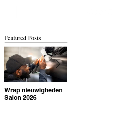
NTACT
REALISATIONS
meer
Featured Posts
Wrap nieuwigheden
Wat is PPF
Salon 2026
lakbescherming en
waarom is het
belangrijk? | BC
Signature Antwerpe