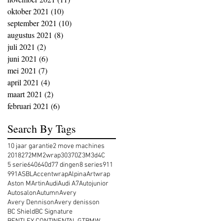
oktober 2021
(10)
10 posts
september 2021
(10)
10 posts
augustus 2021
(8)
8 posts
juli 2021
(2)
2 posts
juni 2021
(6)
6 posts
mei 2021
(7)
7 posts
april 2021
(4)
4 posts
maart 2021
(2)
2 posts
februari 2021
(6)
6 posts
Search By Tags
10 jaar garantie
2 move machines
2018
27
2MM
2wrap
30
370Z
3M
3d
4C
5 serie
640
640d
7
7 dingen
8 series
911
991
ASBL
Accentwrap
Alpina
Artwrap
Aston MArtin
Audi
Audi A7
Autojunior
Autosalon
Autumn
Avery
Avery Dennison
Avery denisson
BC Shield
BC Signature