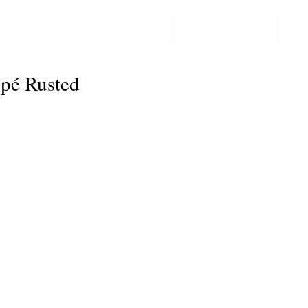
PPF LAKBESCHERMING
COLORCHANGE
CO
Post
pé Rusted